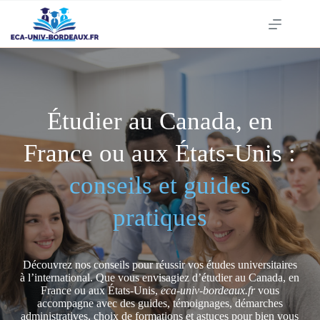
Passer
au
contenu
Étudier au Canada, en
France ou aux États-Unis :
conseils et guides
pratiques
Découvrez nos conseils pour réussir vos études universitaires
à l’international. Que vous envisagiez d’étudier au Canada, en
France ou aux États-Unis,
eca-univ-bordeaux.fr
vous
accompagne avec des guides, témoignages, démarches
administratives, choix de formations et astuces pour bien vous