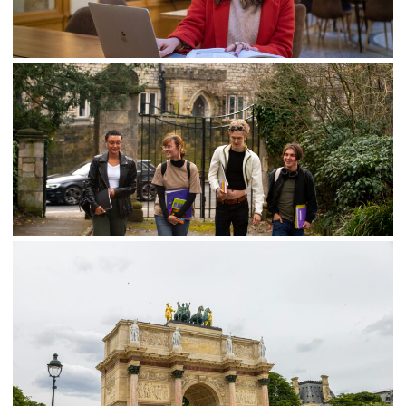
Parcoursup en France
Zoom sur les études en France : IUT
et BTS
Les grandes écoles françaises pour
étudier